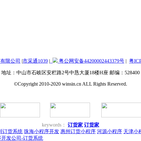
技有限公司
|
市采通1039
|
粤公网安备44200002443379号
|
粤IC
地址：中山市石岐区安栏路2号中恳大厦18楼H座 邮编：528400
©Copyright 2010-2020 winsin.cn ALL Rights Reserved.
keywords：
订货家
订货家
圳订货系统
珠海小程序开发
惠州订货小程序
河源小程序
天津小
序开发公司-订货系统