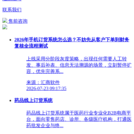
联系我们
售前咨询
2026年手机订货系统怎么选？不妨先从客户下单到财务
复核全流程测试
上线采用分阶段灰度策略，出现任何需要人工转
发、事后补表、信息无法溯源的场景，立刻暂停扩
容，优先完善系...
来源：汇商软件
2026-07-23 09:17:35
药品线上订货系统
药品线上订货系统属于医药行业专业化B2B电商平
台，面向零售药店、诊所、各级医疗机构，打通医
药批发企业与终...