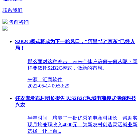
联系我们
售前咨询
S2B2C模式将成为下一轮风口，“阿里”与“京东”已经入
局！
那么面对这种冲击，未来个体户该何去何从呢？同
样要依托S2B2C模式，做新的布局。
来源：汇商软件
2022-05-14 09:53:29
好衣库发布村团长报告 以S2B2C私域电商模式演绎科技
兴农
半年时间，培养了一批优秀的电商村团长，帮助实
现月均兼职收入4000元，为新农村创造灵活就业新
选择，让上百...