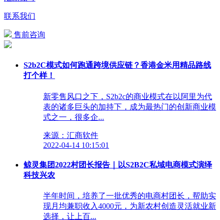
联系我们
售前咨询
S2b2C模式如何跑通跨境供应链？香港金米用精品路线
打个样！
新零售风口之下，S2b2c的商业模式在以阿里为代
表的诸多巨头的加持下，成为最热门的创新商业模
式之一，很多企...
来源：汇商软件
2022-04-14 10:15:01
鲸灵集团2022村团长报告｜以S2B2C私域电商模式演绎
科技兴农
半年时间，培养了一批优秀的电商村团长，帮助实
现月均兼职收入4000元，为新农村创造灵活就业新
选择，让上百...